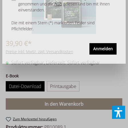
genommen und die
AGB
gelesen und bin mit ihnen
einverstanden.
Die mit einem Stern (*) markierten Felder sind
Pflichtfelder.
39,90 €*
Anmelden
Preise inkl. MwSt. zzgl. Versandkosten
Sofort verfügbar, Lieferzeit: Sofort verfügbar
auswählen
E-Book
Datei-Download
Printausgabe
In den Warenkorb
Zum Merkzettel hinzufügen
Produktnummer:
PB10089.1