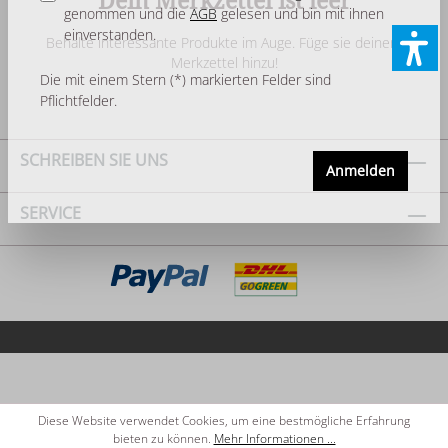
genommen und die
AGB
gelesen und bin mit ihnen
einverstanden.
Behalte interessante Produkte im Auge. Füge sie deinem
Merkzettel hinzu!
Die mit einem Stern (*) markierten Felder sind
Pflichtfelder.
SCHREIBEN SIE UNS
Anmelden
SERVICE
Diese Website verwendet Cookies, um eine bestmögliche Erfahrung
bieten zu können.
Mehr Informationen ...