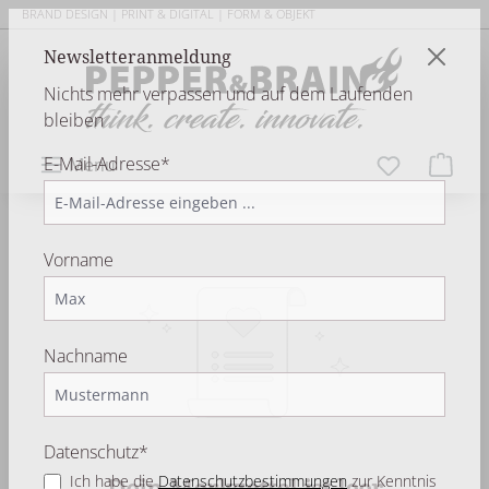
BRAND DESIGN | PRINT & DIGITAL | FORM & OBJEKT
alt springen
Newsletteranmeldung
Nichts mehr verpassen und auf dem Laufenden
bleiben
E-Mail-Adresse*
Menu
Vorname
Nachname
Datenschutz*
Ich habe die
Datenschutzbestimmungen
zur Kenntnis
Dein Merkzettel ist leer